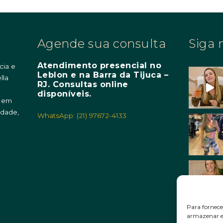
Agende sua consulta
Siga 
Atendimento presencial no
cia e
Leblon e na Barra da Tijuca –
lla
RJ. Consultas online
m
disponíveis.
o em
idade,
WhatsApp: (21) 97672-4133
Para fornece
armazenar e/