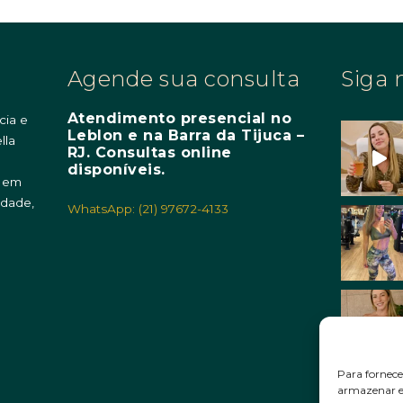
Agende sua consulta
Siga 
Atendimento presencial no
cia e
Leblon e na Barra da Tijuca –
lla
RJ. Consultas online
m
disponíveis.
o em
idade,
WhatsApp: (21) 97672-4133
Para fornece
armazenar e/