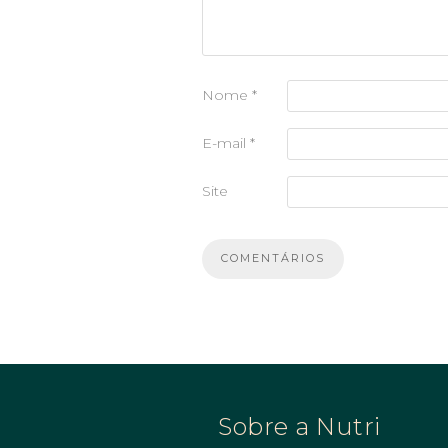
Nome
*
E-mail
*
Site
Sobre a Nutri