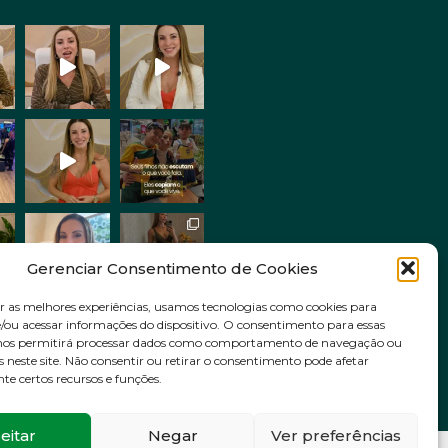
Gerenciar Consentimento de Cookies
r as melhores experiências, usamos tecnologias como cookies para
ou acessar informações do dispositivo. O consentimento para essas
Siga no Instagram
 nos permitirá processar dados como comportamento de navegação ou
s neste site. Não consentir ou retirar o consentimento pode afetar
e certos recursos e funções.
eitar
Negar
Ver preferências