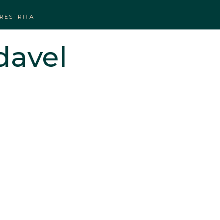
RESTRITA
davel