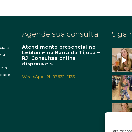
Agende sua consulta
Siga 
Atendimento presencial no
cia e
Leblon e na Barra da Tijuca –
lla
RJ. Consultas online
m
disponíveis.
o em
idade,
WhatsApp: (21) 97672-4133
Para fornece