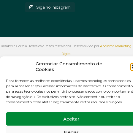
Siga no Instagram
©Isabella Correia. Todos os direitos reservados. Desenvolvido por
Aporama Marketing
Digital
VOLTAR AO INÍCIO
Gerenciar Consentimento de
Cookies
Para fornecer as melhores experiências, usamos tecnologias como cookies
para armazenar e/ou acessar informações do dispositivo. O consentimento
para essas tecnologias nos permitirá processar dados como comportamen
de navegação ou IDs exclusivos neste site. Não consentir ou retirar o
consentimento pode afetar negativamente certos recursos e funções.
Aceitar
Negar