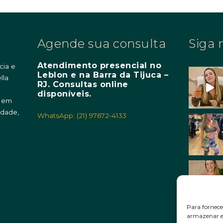
Agende sua consulta
Siga 
Atendimento presencial no
cia e
Leblon e na Barra da Tijuca –
lla
RJ. Consultas online
m
disponíveis.
o em
idade,
WhatsApp: (21) 97672-4133
Para fornece
armazenar e/