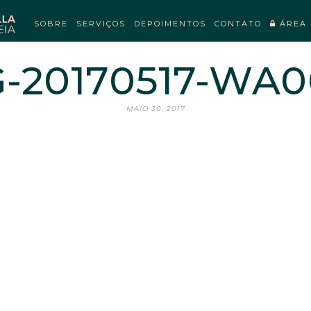
SOBRE
SERVIÇOS
DEPOIMENTOS
CONTATO
ÁREA 
-20170517-WA
MAIO 30, 2017