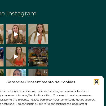
no Instagram
Gerenciar Consentimento de Cookies
r as melhores experiências, usamos tecnologias como cookies para
ou acessar informações do dispositivo. O consentimento para essas
Siga no Instagram
 nos permitirá processar dados como comportamento de navegação ou
s neste site. Não consentir ou retirar o consentimento pode afetar