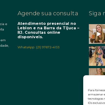
Agende sua consulta
Siga 
Atendimento presencial no
cia e
Leblon e na Barra da Tijuca –
lla
RJ. Consultas online
m
disponíveis.
o em
idade,
WhatsApp: (21) 97672-4133
Para fornece
armazenar e/
tecnologias
IDs exclusivo