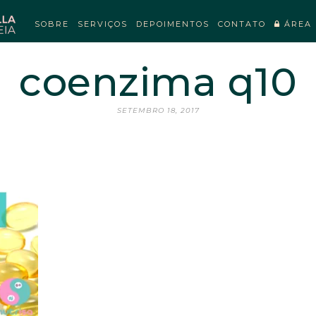
SOBRE
SERVIÇOS
DEPOIMENTOS
CONTATO
ÁREA 
coenzima q10
SETEMBRO 18, 2017