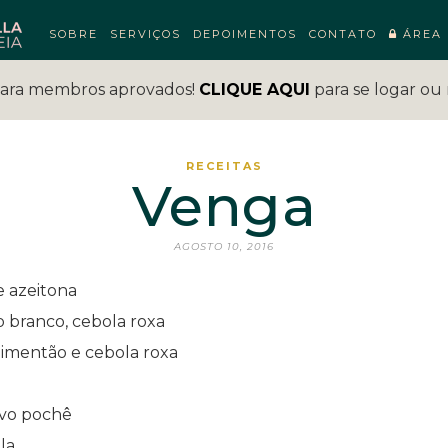
SOBRE
SERVIÇOS
DEPOIMENTOS
CONTATO
ÁREA 
para membros aprovados!
CLIQUE AQUI
para se logar ou 
RECEITAS
Venga
AGOSTO 10, 2016
e azeitona
o branco, cebola roxa
pimentão e cebola roxa
vo pochê
la