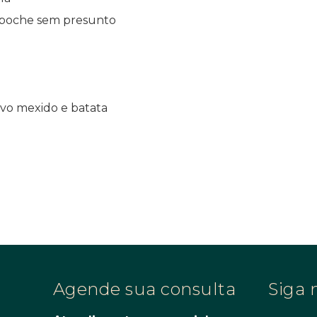
 poche sem presunto
vo mexido e batata
Agende sua consulta
Siga 