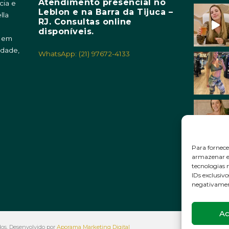
Atendimento presencial no
cia e
Leblon e na Barra da Tijuca –
lla
RJ. Consultas online
m
disponíveis.
o em
idade,
WhatsApp: (21) 97672-4133
Para fornece
armazenar e/
tecnologias
IDs exclusivo
negativament
Ac
ados. Desenvolvido por
Aporama Marketing Digital