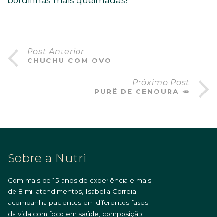
bordinhas mais queimadas!
Post Anterior
CHUCHU COM OVO
Próximo Post
PURÊ DE CENOURA 🥕
Sobre a Nutri
Com mais de 15 anos de experiência e mais
de 8 mil atendimentos, Isabella Correia
acompanha pacientes em diferentes fases
da vida com foco em saúde, composição