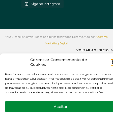
Siga no Instagram
©2019 Isabella Correia. Todos os direitos reservados. Desenvolvido por
Aporama
Marketing Digital
VOLTAR AO INÍCIO
Gerenciar Consentimento de
Cookies
Para fornecer as melhores experiências, usamos tecnologias como cookies
para armazenar e/ou acessar informações do dispositivo. O consentimento
para essas tecnologias nos permitirá processar dados como comportamen
de navegação ou IDs exclusivos neste site. Não consentir ou retirar o
consentimento pode afetar negativamente certos recursos e funções.
Aceitar