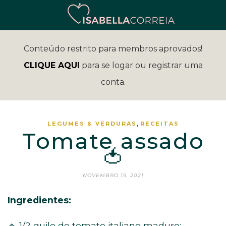
Conteúdo restrito para membros aprovados!
CLIQUE AQUI
para se logar ou registrar uma
conta.
,
LEGUMES & VERDURAS
RECEITAS
Tomate assado
🍅
NOVEMBRO 19, 2021
Ingredientes:
🔹 1/2 quilo de tomate italiano maduro;