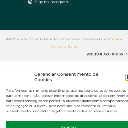
Siga no Instagram
©2019 Isabella Correia. Todos os direitos reservados. Desenvolvido por
Aporama
Marketing Digital
VOLTAR AO INÍCIO
Gerenciar Consentimento de
Cookies
Para fornecer as melhores experiências, usamos tecnologias como cookies
para armazenar e/ou acessar informações do dispositivo. O consentimento
para essas tecnologias nos permitirá processar dados como comportamen
de navegação ou IDs exclusivos neste site. Não consentir ou retirar o
consentimento pode afetar negativamente certos recursos e funções.
Aceitar