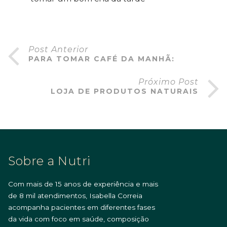
Post Anterior
PARA TOMAR CAFÉ DA MANHÃ:
Próximo Post
LOJA DE PRODUTOS NATURAIS
Sobre a Nutri
Com mais de 15 anos de experiência e mais
de 8 mil atendimentos, Isabella Correia
acompanha pacientes em diferentes fases
da vida com foco em saúde, composição