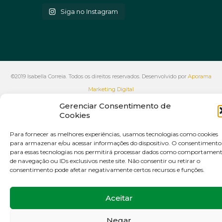
Siga no Instagram
©2019 Isabella Correia. Todos os direitos reservados. Desenvolvido por
Aporama
Marketing Digital
VOLTAR AO INÍCIO
Gerenciar Consentimento de
Cookies
Para fornecer as melhores experiências, usamos tecnologias como cookies
para armazenar e/ou acessar informações do dispositivo. O consentimento
para essas tecnologias nos permitirá processar dados como comportamen
de navegação ou IDs exclusivos neste site. Não consentir ou retirar o
consentimento pode afetar negativamente certos recursos e funções.
Aceitar
Negar