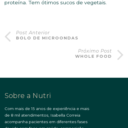
proteína. Tem ótimos sucos de vegetais.
Post Anterior
BOLO DE MICROONDAS
Próximo Post
WHOLE FOOD
Sobre a Nutri
Com mais de 15 anos de experiência e mais
de 8 mil atendimentos, Isabella Correia
acompanha pacientes em diferentes fases