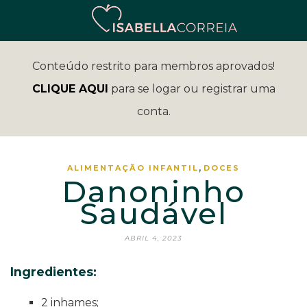
Conteúdo restrito para membros aprovados!
CLIQUE AQUI
para se logar ou registrar uma
conta.
,
ALIMENTAÇÃO INFANTIL
DOCES
Danoninho
Saudável
ABRIL 4, 2023
Ingredientes:
2 inhames;