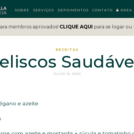
SOBRE
SERVIÇOS
DEPOIMENTOS
CONTATO
ÁREA 
para membros aprovados!
CLIQUE AQUI
para se logar ou 
RECEITAS
eliscos Saudáve
JULHO 16, 2020
régano e azeite
s
arne com azeite e mostarda + rúcula e tomatinho 