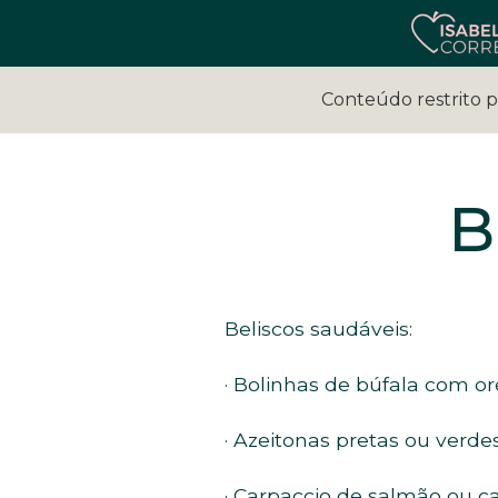
Conteúdo restrito 
B
Beliscos saudáveis:
· Bolinhas de búfala com o
· Azeitonas pretas ou verde
· Carpaccio de salmão ou c