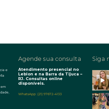
Agende sua consulta
Siga 
Atendimento presencial no
cia e
Leblon e na Barra da Tijuca –
lla
RJ. Consultas online
m
disponíveis.
o em
idade,
WhatsApp: (21) 97672-4133