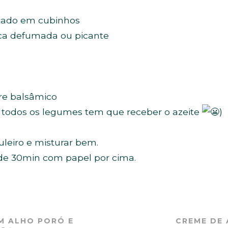
tado em cubinhos
rica defumada ou picante
gre balsâmico
s, todos os legumes tem que receber o azeite
)
leiro e misturar bem.
 de 30min com papel por cima.
M ALHO PORÓ E
CREME DE