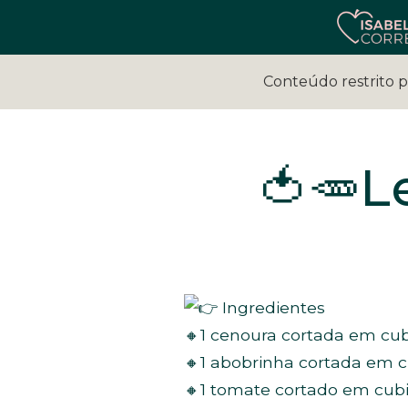
Conteúdo restrito 
🍅🥕L
Ingredientes
🔸1 cenoura cortada em cu
🔸1 abobrinha cortada em 
🔸1 tomate cortado em cub