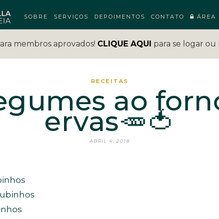
SOBRE
SERVIÇOS
DEPOIMENTOS
CONTATO
ÁREA 
para membros aprovados!
CLIQUE AQUI
para se logar ou 
RECEITAS
egumes ao for
ervas🥕🍅
ABRIL 4, 2018
binhos
cubinhos
inhos