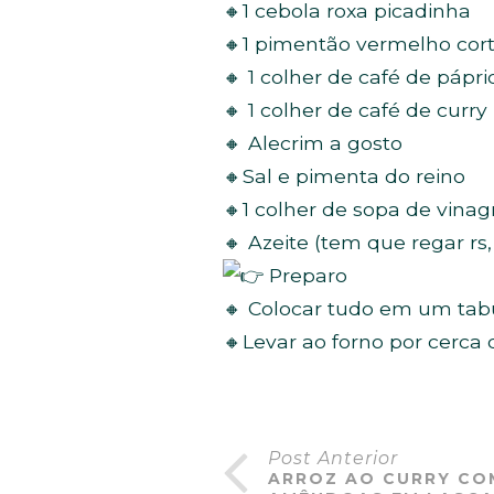
🔸1 cebola roxa picadinha
🔸1 pimentão vermelho cor
🔸 1 colher de café de páp
🔸 1 colher de café de curry
🔸 Alecrim a gosto
🔸Sal e pimenta do reino
🔸1 colher de sopa de vina
🔸 Azeite (tem que regar r
Preparo
🔸 Colocar tudo em um tabu
🔸Levar ao forno por cerca
Post Anterior
ARROZ AO CURRY CO