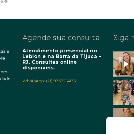
S🍚
Agende sua consulta
Siga 
Atendimento presencial no
cia e
Leblon e na Barra da Tijuca –
lla
RJ. Consultas online
m
disponíveis.
o em
idade,
WhatsApp: (21) 97672-4133