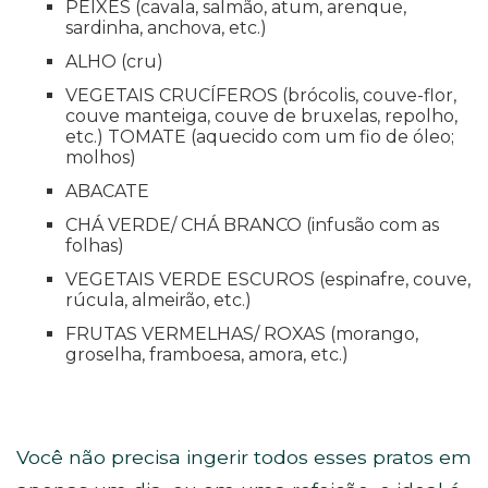
PEIXES
(cavala, salmão, atum, arenque,
sardinha, anchova, etc.)
ALHO
(cru)
VEGETAIS CRUCÍFEROS
(brócolis, couve-flor,
couve manteiga, couve de bruxelas, repolho,
etc.)
TOMATE
(aquecido com um fio de óleo;
molhos)
ABACATE
CHÁ VERDE/ CHÁ BRANCO
(infusão com as
folhas)
VEGETAIS VERDE ESCUROS
(espinafre, couve,
rúcula, almeirão, etc.)
FRUTAS VERMELHAS/ ROXAS
(morango,
groselha, framboesa, amora, etc.)
Você não precisa ingerir todos esses pratos em