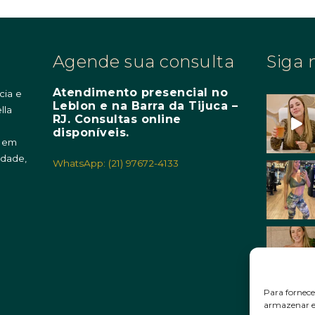
Agende sua consulta
Siga 
Atendimento presencial no
cia e
Leblon e na Barra da Tijuca –
lla
RJ. Consultas online
m
disponíveis.
o em
idade,
WhatsApp: (21) 97672-4133
Para fornece
armazenar e/