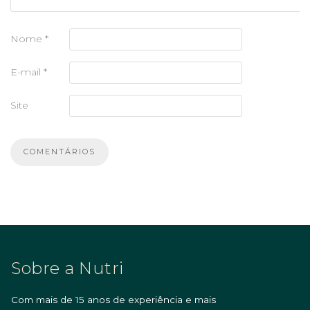
Nome
*
E-mail
*
Site
Sobre a Nutri
Com mais de 15 anos de experiência e mais