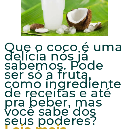
Que o coco é uma
delícia nós já
sabemos. Pode
ser só a fruta,
como ingrediente
de receitas e até
pra beber, mas
você sabe dos
seus poderes?