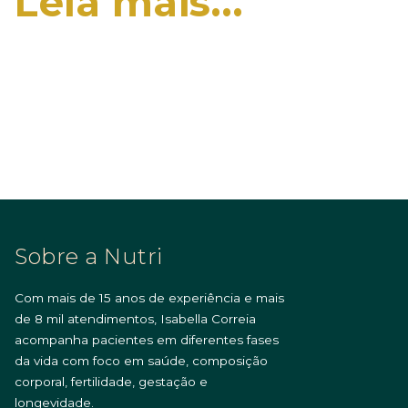
Leia mais…
Sobre a Nutri
Com mais de 15 anos de experiência e mais
de 8 mil atendimentos, Isabella Correia
acompanha pacientes em diferentes fases
da vida com foco em saúde, composição
corporal, fertilidade, gestação e
longevidade.