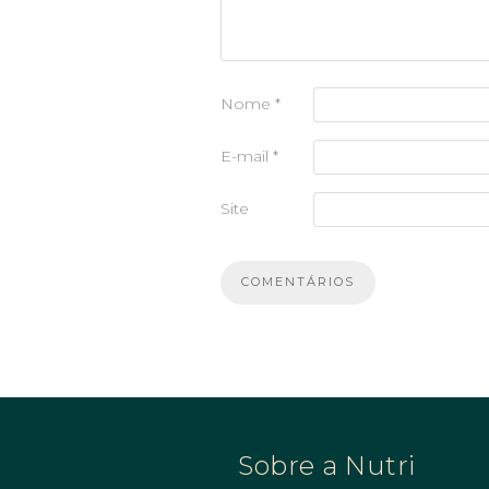
Nome
*
E-mail
*
Site
Sobre a Nutri