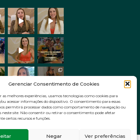
Gerenciar Consentimento de Cookies
r as melhores experiências, usamos tecnologias como cookies para
ou acessar informações do dispositivo. O consentimento para essas
Siga no Instagram
 nos permitirá processar dados como comportamento de navegação ou
s neste site. Não consentir ou retirar o consentimento pode afetar
e certos recursos e funções.
eitar
Negar
Ver preferências