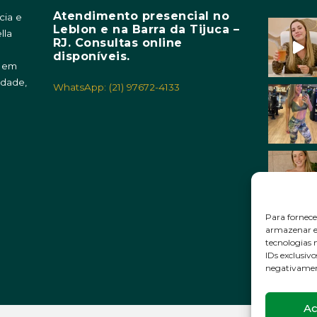
Atendimento presencial no
cia e
Leblon e na Barra da Tijuca –
lla
RJ. Consultas online
m
disponíveis.
o em
idade,
WhatsApp: (21) 97672-4133
Para fornece
armazenar e/
tecnologias
IDs exclusivo
negativament
Ac