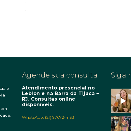
Agende sua consulta
Siga 
Atendimento presencial no
cia e
Leblon e na Barra da Tijuca –
lla
RJ. Consultas online
m
disponíveis.
o em
idade,
WhatsApp: (21) 97672-4133