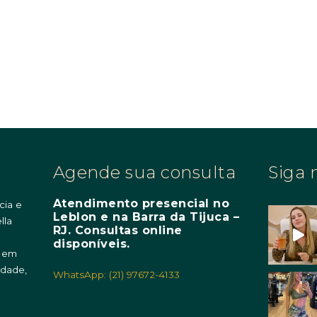
Agende sua consulta
Siga 
Atendimento presencial no
cia e
Leblon e na Barra da Tijuca –
lla
RJ. Consultas online
m
disponíveis.
o em
idade,
WhatsApp: (21) 97672-4133