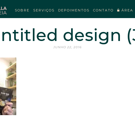
SOBRE
SERVIÇOS
DEPOIMENTOS
CONTATO
ÁREA 
ntitled design (
JUNHO 22, 2016