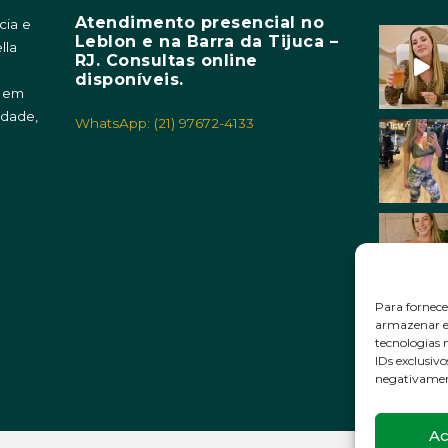
Atendimento presencial no
cia e
Leblon e na Barra da Tijuca –
lla
RJ. Consultas online
m
disponíveis.
o em
idade,
WhatsApp: (21) 97672-4133
Para fornece
armazenar e/
tecnologias
IDs exclusivo
negativament
Ac