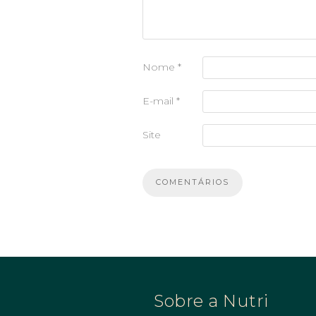
Nome
*
E-mail
*
Site
Sobre a Nutri