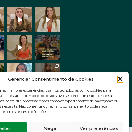
Gerenciar Consentimento de Cookies
r as melhores experiências, usamos tecnologias como cookies para
ou acessar informações do dispositivo. O consentimento para essas
Siga no Instagram
 nos permitirá processar dados como comportamento de navegação ou
s neste site. Não consentir ou retirar o consentimento pode afetar
e certos recursos e funções.
eitar
Negar
Ver preferências