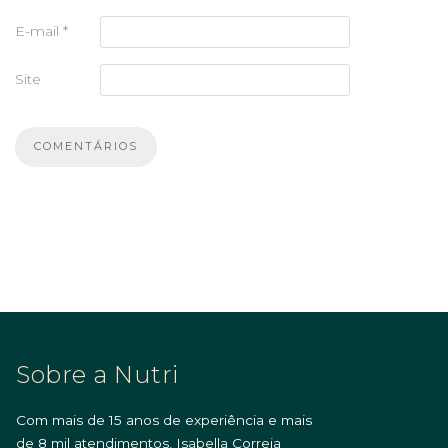
E-mail
*
Site
Sobre a Nutri
Com mais de 15 anos de experiência e mais
de 8 mil atendimentos, Isabella Correia