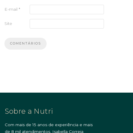
E-mail
*
Site
Sobre a Nutri
Com mais de 15 anos de experiência e mais
de 8 mil atendimentos, Isabella Correia