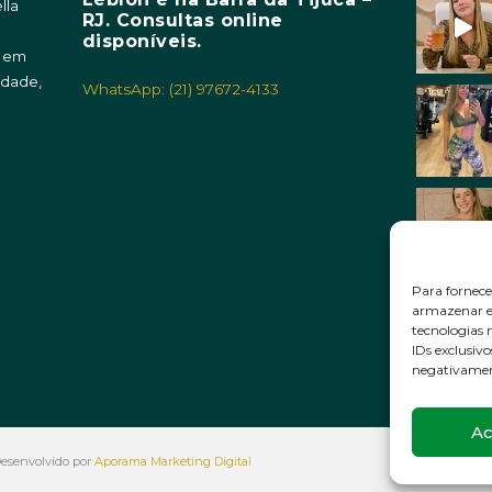
lla
RJ. Consultas online
m
disponíveis.
o em
idade,
WhatsApp: (21) 97672-4133
Para fornece
armazenar e/
tecnologias
IDs exclusivo
negativament
Ac
 Desenvolvido por
Aporama Marketing Digital