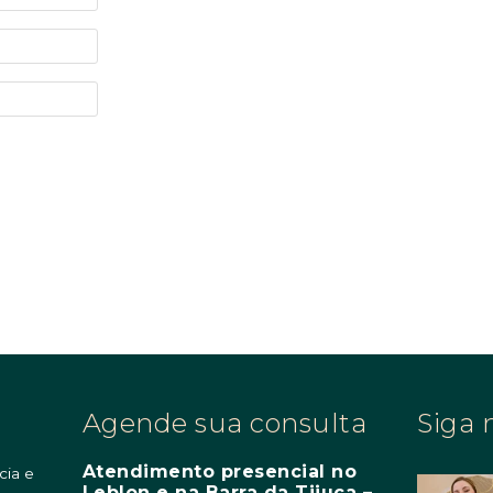
Agende sua consulta
Siga 
Atendimento presencial no
cia e
Leblon e na Barra da Tijuca –