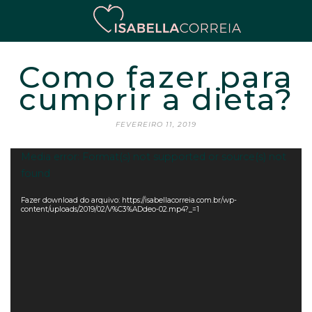
Como fazer para
cumprir a dieta?
FEVEREIRO 11, 2019
Tocador
Media error: Format(s) not supported or source(s) not
de
found
vídeo
Fazer download do arquivo: https://isabellacorreia.com.br/wp-
content/uploads/2019/02/V%C3%ADdeo-02.mp4?_=1