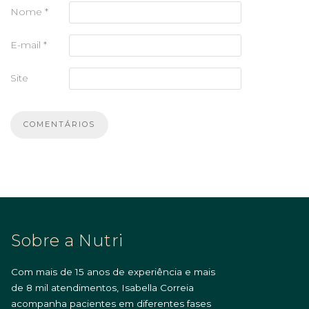
Nome
*
E-mail
*
Site
Sobre a Nutri
Com mais de 15 anos de experiência e mais
de 8 mil atendimentos, Isabella Correia
acompanha pacientes em diferentes fases