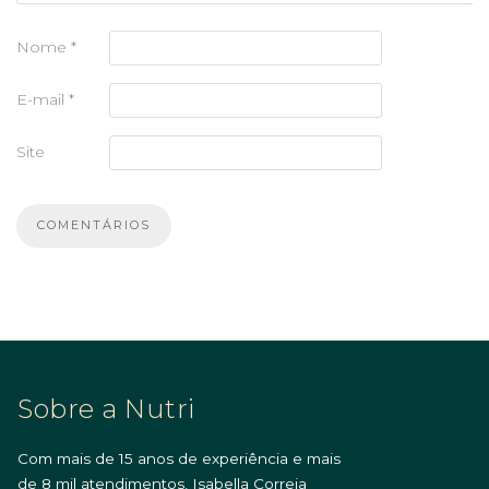
Nome
*
E-mail
*
Site
Sobre a Nutri
Com mais de 15 anos de experiência e mais
de 8 mil atendimentos, Isabella Correia