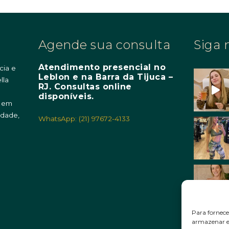
Agende sua consulta
Siga 
Atendimento presencial no
cia e
Leblon e na Barra da Tijuca –
lla
RJ. Consultas online
m
disponíveis.
o em
idade,
WhatsApp: (21) 97672-4133
Para fornece
armazenar e/