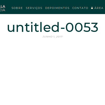
SOBRE
SERVIÇOS
DEPOIMENTOS
CONTATO
ÁREA 
untitled-0053
JUNHO 1, 2017