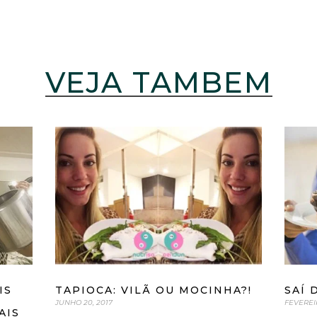
VEJA TAMBÉM
IS
SAÍ 
TAPIOCA: VILÃ OU MOCINHA?!
FEVEREIR
JUNHO 20, 2017
AIS