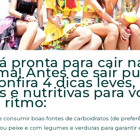
á pronta para cair na
ma! Antes de sair p
onfira 4 dicas leves,
s e nutritivas para 
 ritmo:
 consumir boas fontes de carboidratos (de preferên
u peixe e com legumes e verduras para garantir e