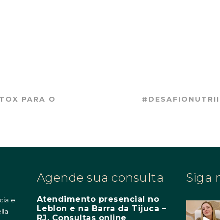
ETOX PARA O
#DESAFIONUTRII
Agende sua consulta
Siga 
Atendimento presencial no
cia e
Leblon e na Barra da Tijuca –
lla
RJ. Consultas online