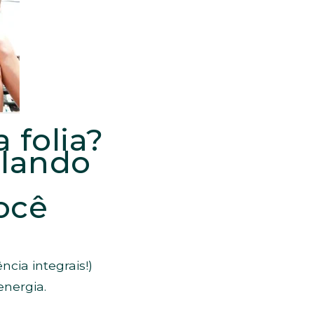
 folia?
ulando
você
cia integrais!)
nergia.