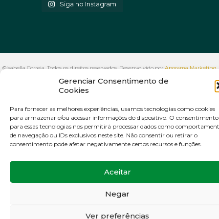
Siga no Instagram
©Isabella Correia. Todos os direitos reservados. Desenvolvido por
Aporama Marketing
Gerenciar Consentimento de
Digital
Cookies
VOLTAR AO INÍCIO
Para fornecer as melhores experiências, usamos tecnologias como cookies
para armazenar e/ou acessar informações do dispositivo. O consentimento
para essas tecnologias nos permitirá processar dados como comportamen
de navegação ou IDs exclusivos neste site. Não consentir ou retirar o
consentimento pode afetar negativamente certos recursos e funções.
Aceitar
Negar
Ver preferências