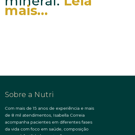
mineral.
Leia
mais…
Sobre a Nutri
Com mais de 15 anos de experiência e mais
de 8 mil atendimentos, Isabella Correia
acompanha pacientes em diferentes fases
da vida com foco em saúde, composição