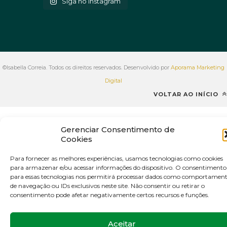
Siga no Instagram
©Isabella Correia. Todos os direitos reservados. Desenvolvido por
Aporama Marketing
Digital
VOLTAR AO INÍCIO
Gerenciar Consentimento de
Cookies
Para fornecer as melhores experiências, usamos tecnologias como cookies
para armazenar e/ou acessar informações do dispositivo. O consentimento
para essas tecnologias nos permitirá processar dados como comportamen
de navegação ou IDs exclusivos neste site. Não consentir ou retirar o
consentimento pode afetar negativamente certos recursos e funções.
Aceitar