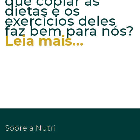
que copiar as
dietas e os
exercícios deles
faz bem para nós?
Leia mais…
Sobre a Nutri