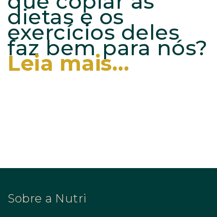
que copiar as
dietas e os
exercícios deles
faz bem para nós?
Leia mais…
Sobre a Nutri