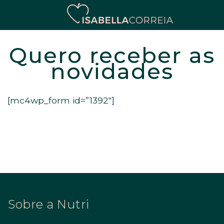
Quero receber as
novidades
[mc4wp_form id=”1392″]
Sobre a Nutri