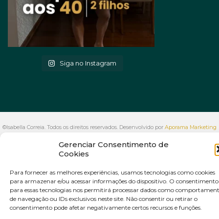
Siga no Instagram
©Isabella Correia. Todos os direitos reservados. Desenvolvido por
Aporama Marketing
Digital
Gerenciar Consentimento de
Cookies
VOLTAR AO INÍCIO
Para fornecer as melhores experiências, usamos tecnologias como cookies
para armazenar e/ou acessar informações do dispositivo. O consentimento
para essas tecnologias nos permitirá processar dados como comportamen
de navegação ou IDs exclusivos neste site. Não consentir ou retirar o
consentimento pode afetar negativamente certos recursos e funções.