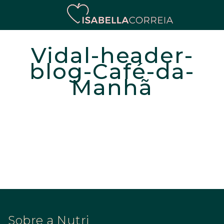
Vidal-header-
blog-Café-da-
Manhã
Sobre a Nutri